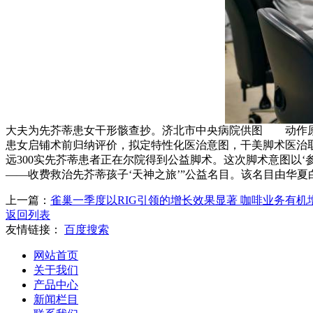
大夫为先芥蒂患女干形骸查抄。济北市中央病院供图 动作原
患女启铺术前归纳评价，拟定特性化医治意图，干美脚术医治取
远300实先芥蒂患者正在尔院得到公益脚术。这次脚术意图以‘
——收费救治先芥蒂孩子‘天神之旅’”公益名目。该名目由华夏白
上一篇：
雀巢一季度以RIG引领的增长效果显著 咖啡业务有机增
返回列表
友情链接：
百度搜索
网站首页
关于我们
产品中心
新闻栏目