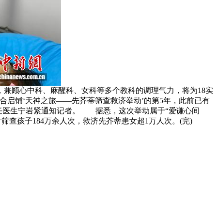
兼顾心中科、麻醒科、女科等多个教科的调理气力，将为18实
启铺‘天神之旅——先芥蒂筛查救济举动’的第5年，此前已有
科主任医生宁岩紧通知记者。 据悉，这次举动属于“爱谦心间
筛查孩子184万余人次，救济先芥蒂患女超1万人次。(完)