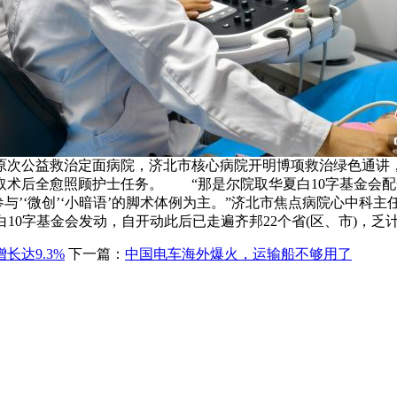
次公益救治定面病院，济北市核心病院开明博项救治绿色通讲，
术后全愈照顾护士任务。 “那是尔院取华夏白10字基金会配合
参与’‘微创’‘小暗语’的脚术体例为主。”济北市焦点病院心中
10字基金会发动，自开动此后已走遍齐邦22个省(区、市)，乏计
长达9.3%
下一篇：
中国电车海外爆火，运输船不够用了