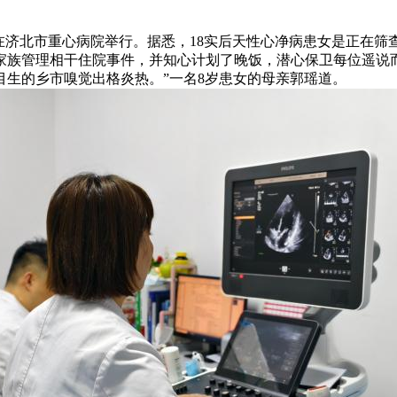
礼正在济北市重心病院举行。据悉，18实后天性心净病患女是正
家族管理相干住院事件，并知心计划了晚饭，潜心保卫每位遥说
生的乡市嗅觉出格炎热。”一名8岁患女的母亲郭瑶道。